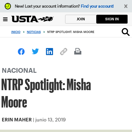
Enfoque
New!
Lost your account information?
Find your account!
desde
el
SIGN IN
JOIN
botón
de
INICIO
>
NOTICIAS
>
NTRP SPOTLIGHT: MISHA MOORE
volver
al
principio
NACIONAL
NTRP Spotlight: Misha
Moore
| junio 13, 2019
ERIN MAHER