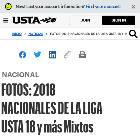
Enfoque
New!
Lost your account information?
Find your account!
desde
el
SIGN IN
JOIN
botón
de
INICIO
>
NOTICIAS
>
FOTOS: 2018 NACIONALES DE LA LIGA USTA 18 Y MÁS MI
volver
al
principio
NACIONAL
FOTOS: 2018
NACIONALES DE LA LIGA
USTA 18 y más Mixtos