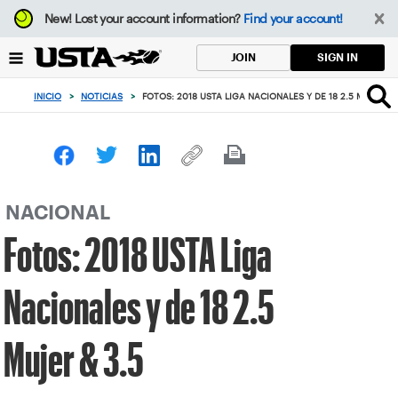
Enfoque
New!
Lost your account information?
Find your account!
desde
el
SIGN IN
JOIN
botón
de
INICIO
>
NOTICIAS
>
FOTOS: 2018 USTA LIGA NACIONALES Y DE 18 2.5 MUJER & 
volver
al
principio
NACIONAL
Fotos: 2018 USTA Liga
Nacionales y de 18 2.5
Mujer & 3.5