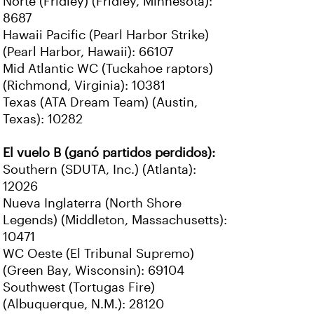
Norte (Fridley) (Fridley, Minnesota):
8687
Hawaii Pacific (Pearl Harbor Strike)
(Pearl Harbor, Hawaii): 66107
Mid Atlantic WC (Tuckahoe raptors)
(Richmond, Virginia): 10381
Texas (ATA Dream Team) (Austin,
Texas): 10282
El vuelo B (ganó partidos perdidos):
Southern (SDUTA, Inc.) (Atlanta):
12026
Nueva Inglaterra (North Shore
Legends) (Middleton, Massachusetts):
10471
WC Oeste (El Tribunal Supremo)
(Green Bay, Wisconsin): 69104
Southwest (Tortugas Fire)
(Albuquerque, N.M.): 28120