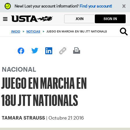
Enfoque
New!
Lost your account information?
Find your account!
desde
el
SIGN IN
JOIN
botón
de
INICIO
>
NOTICIAS
>
JUEGO EN MARCHA EN 18U JTT NATIONALS
volver
al
principio
NACIONAL
JUEGO EN MARCHA EN
18U JTT NATIONALS
| Octubre 21 2016
TAMARA STRAUSS