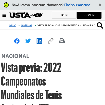
Enfoque
New!
Lost your account information?
Find your account!
desde
el
SIGN IN
JOIN
botón
de
INICIO
>
NOTICIAS
>
VISTA PREVIA: 2022 CAMPEONATOS MUNDIALES DE TENIS J
volver
al
principio
NACIONAL
Vista previa: 2022
Campeonatos
Mundiales de Tenis