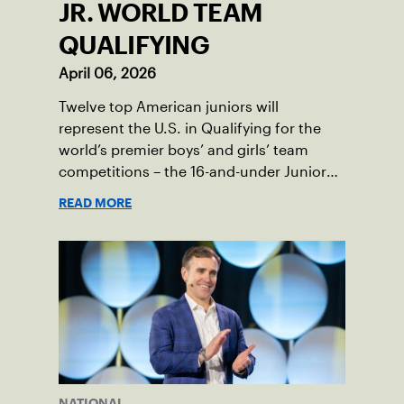
JR. WORLD TEAM
QUALIFYING
April 06, 2026
Twelve top American juniors will
represent the U.S. in Qualifying for the
world’s premier boys’ and girls’ team
competitions – the 16-and-under Junior
Davis Cup and Billie Jean King Cup by
READ MORE
Gainbridge and the 14-and-under ITF
World Junior Tennis.
NATIONAL