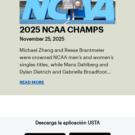
2025 NCAA CHAMPS
November 25, 2025
Michael Zheng and Reese Brantmeier
were crowned NCAA men’s and women’s
singles titles, while Mans Dahlberg and
Dylan Dietrich and Gabriella Broadfoot
and Victoria Osuigwe took home the
READ MORE
doubles trophies.
Suscríbase a nuestro boletín
Descarga la aplicación USTA