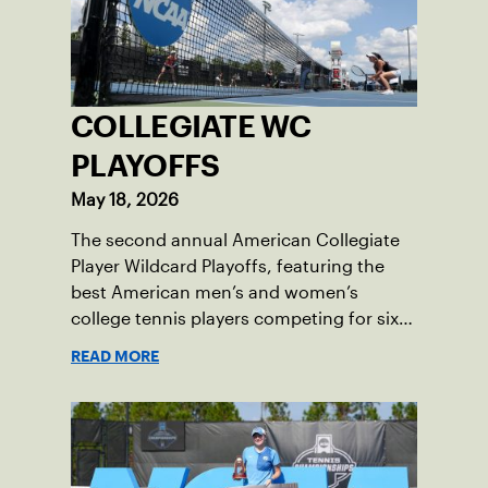
COLLEGIATE WC
PLAYOFFS
May 18, 2026
The second annual American Collegiate
Player Wildcard Playoffs, featuring the
best American men’s and women’s
college tennis players competing for six
total wild card entries into the US Open,
READ MORE
will be played June 16-18 at the USTA
National Campus in Orlando, Fla.