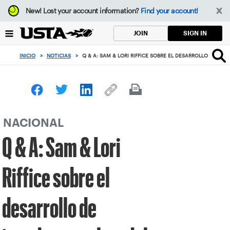
Enfoque
New!
Lost your account information?
Find your account!
desde
el
SIGN IN
JOIN
botón
de
INICIO
>
NOTICIAS
>
Q & A: SAM & LORI RIFFICE SOBRE EL DESARROLLO DE J
volver
al
principio
NACIONAL
Q & A: Sam & Lori
Riffice sobre el
desarrollo de