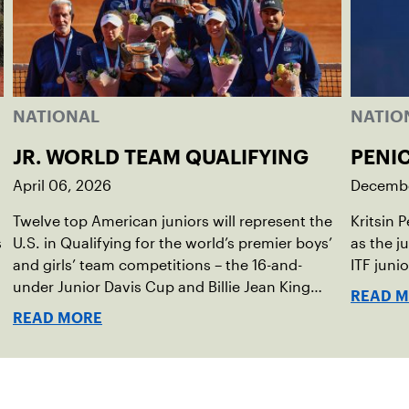
NATIONAL
NATIO
JR. WORLD TEAM QUALIFYING
PENI
April 06, 2026
Decembe
Twelve top American juniors will represent the
Kritsin 
s
U.S. in Qualifying for the world’s premier boys’
as the j
,
and girls’ team competitions – the 16-and-
ITF juni
under Junior Davis Cup and Billie Jean King
READ 
Cup by Gainbridge and the 14-and-under ITF
READ MORE
World Junior Tennis.