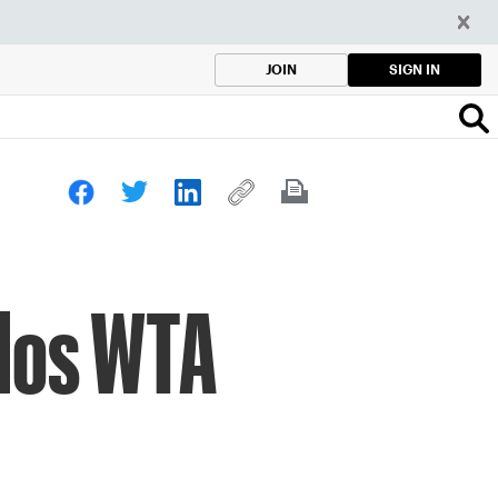
SIGN IN
JOIN
ulos WTA