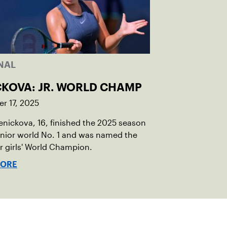
NAL
CKOVA: JR. WORLD CHAMP
r 17, 2025
Penickova, 16, finished the 2025 season
unior world No. 1 and was named the
or girls' World Champion.
MORE