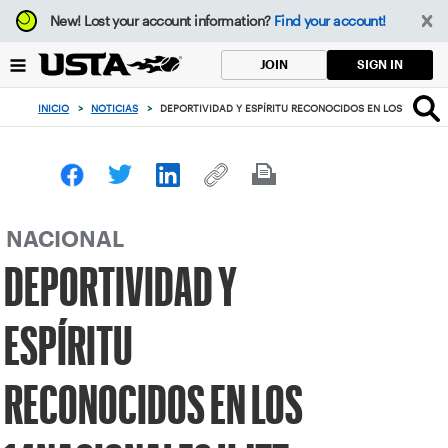
Enfoque
New!
Lost your account information?
Find your account!
desde
el
SIGN IN
JOIN
botón
de
INICIO
>
NOTICIAS
>
DEPORTIVIDAD Y ESPÍRITU RECONOCIDOS EN LOS 14NACIO
volver
al
principio
NACIONAL
DEPORTIVIDAD Y
ESPÍRITU
RECONOCIDOS EN LOS