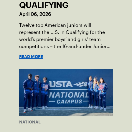
QUALIFYING
April 06, 2026
Twelve top American juniors will
represent the U.S. in Qualifying for the
world’s premier boys’ and girls’ team
competitions – the 16-and-under Junior
Davis Cup and Billie Jean King Cup by
READ MORE
Gainbridge and the 14-and-under ITF
World Junior Tennis.
NATIONAL