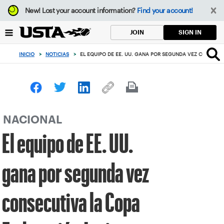
Enfoque
New!
Lost your account information?
Find your account!
desde
el
SIGN IN
JOIN
botón
de
INICIO
>
NOTICIAS
>
EL EQUIPO DE EE. UU. GANA POR SEGUNDA VEZ CONSECU
volver
al
principio
NACIONAL
El equipo de EE. UU.
gana por segunda vez
consecutiva la Copa