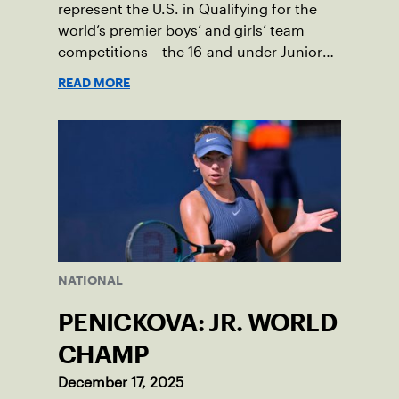
represent the U.S. in Qualifying for the
world’s premier boys’ and girls’ team
competitions – the 16-and-under Junior
Davis Cup and Billie Jean King Cup by
READ MORE
Gainbridge and the 14-and-under ITF
World Junior Tennis.
NATIONAL
PENICKOVA: JR. WORLD
CHAMP
December 17, 2025