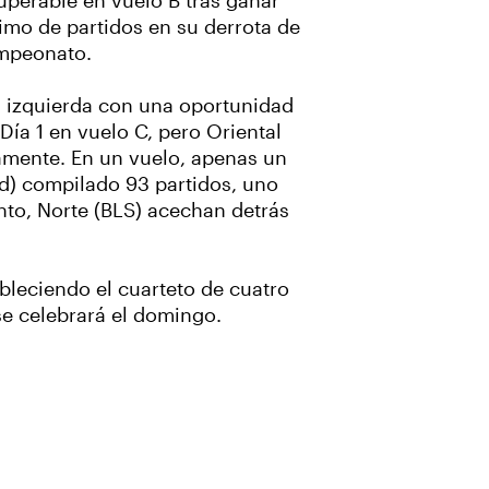
uperable en vuelo B tras ganar
imo de partidos en su derrota de
ampeonato.
a izquierda con una oportunidad
ía 1 en vuelo C, pero Oriental
amente. En un vuelo, apenas un
ad) compilado 93 partidos, uno
nto, Norte (BLS) acechan detrás
bleciendo el cuarteto de cuatro
 se celebrará el domingo.