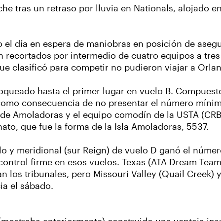
e tras un retraso por lluvia en Nationals, alojado 
 el día en espera de maniobras en posición de aseg
recortados por intermedio de cuatro equipos a tres
e clasificó para competir no pudieron viajar a Orla
loqueado hasta el primer lugar en vuelo B. Compuest
e como consecuencia de no presentar el número míni
la de Amoladoras y el equipo comodín de la USTA (CRB
to, que fue la forma de la Isla Amoladoras, 5537.
elo y meridional (sur Reign) de vuelo D ganó el núme
l control firme en esos vuelos. Texas (ATA Dream Team
n los tribunales, pero Missouri Valley (Quail Creek) 
a el sábado.