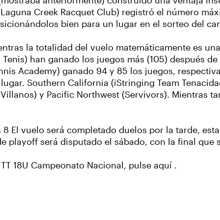
(mostraba anteriormente) construido una ventaja ins
a (Laguna Creek Racquet Club) registró el número máx
sicionándolos bien para un lugar en el sorteo del c
entras la totalidad del vuelo matemáticamente es un
 Tenis) han ganado los juegos más (105) después de D
ennis Academy) ganado 94 y 85 los juegos, respectiv
 lugar. Southern California (iStringing Team Tenacid
llanos) y Pacific Northwest (Servivors). Mientras ta
8 El vuelo será completado duelos por la tarde, esta
de playoff será disputado el sábado, con la final que
 JTT 18U Campeonato Nacional, pulse aquí
.