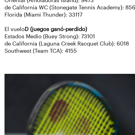
Oriental (Amoladoras Island): 9473
de California WC (Stonegate Tennis Academy): 85
Florida (Miami Thunder): 33117
El vuelo
D (juegos ganó-perdido)
Estados Medio (Buey Strong): 73101
de California (Laguna Creek Racquet Club): 6018
Southwest (Team TCA): 4155