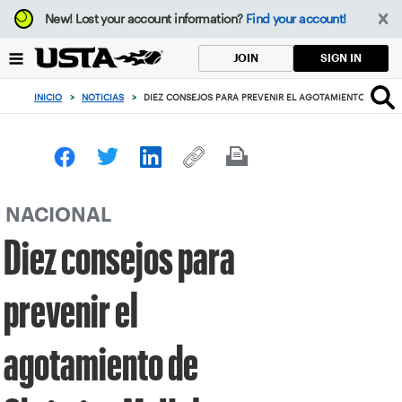
Enfoque
New!
Lost your account information?
Find your account!
desde
el
SIGN IN
JOIN
botón
de
INICIO
>
NOTICIAS
>
DIEZ CONSEJOS PARA PREVENIR EL AGOTAMIENTO DE CH
volver
al
principio
NACIONAL
Diez consejos para
prevenir el
agotamiento de