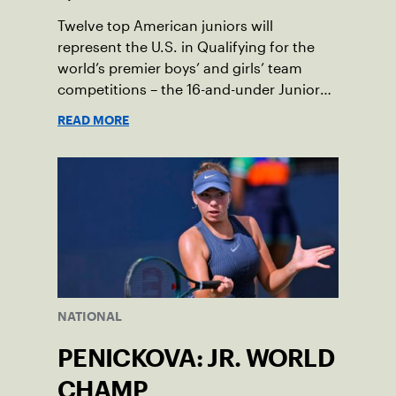
Twelve top American juniors will
represent the U.S. in Qualifying for the
world’s premier boys’ and girls’ team
competitions – the 16-and-under Junior
Davis Cup and Billie Jean King Cup by
READ MORE
Gainbridge and the 14-and-under ITF
World Junior Tennis.
NATIONAL
PENICKOVA: JR. WORLD
CHAMP