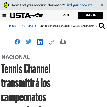
Enfoque
New!
Lost your account information?
Find your account!
desde
el
SIGN IN
JOIN
botón
de
INICIO
>
NOTICIAS
>
TENNIS CHANNEL TRANSMITIRÁ LOS CAMPEONATOS NACIO
volver
al
principio
NACIONAL
Tennis Channel
transmitirá los
campeonatos