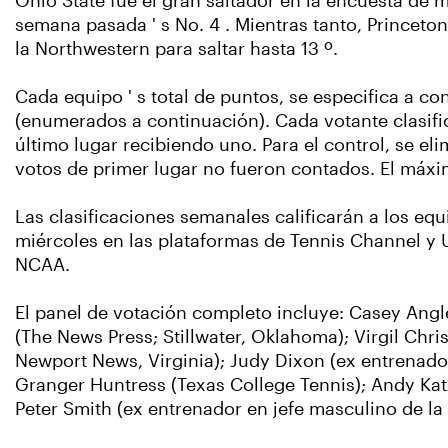
Ohio State fue el gran saltador en la encuesta de mu
semana pasada ' s No. 4 . Mientras tanto, Princeton
la Northwestern para saltar hasta 13 º.
Cada equipo ' s total de puntos, se especifica a co
(enumerados a continuación). Cada votante clasific
último lugar recibiendo uno. Para el control, se eli
votos de primer lugar no fueron contados. El máx
Las clasificaciones semanales calificarán a los eq
miércoles en las plataformas de Tennis Channel y
NCAA.
El panel de votación completo incluye: Casey Angl
(The News Press; Stillwater, Oklahoma); Virgil Chri
Newport News, Virginia); Judy Dixon (ex entrenador
Granger Huntress (Texas College Tennis); Andy Kat
Peter Smith (ex entrenador en jefe masculino de la