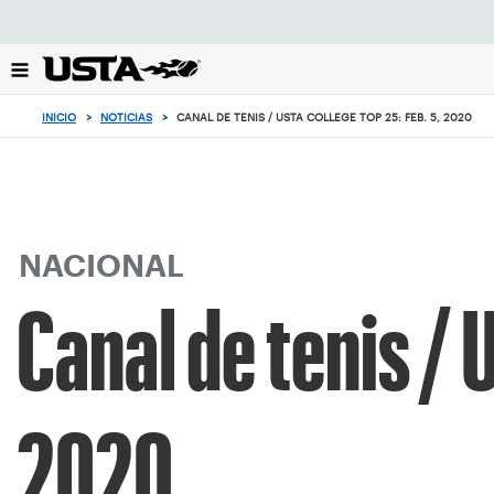
Enfoque
desde
el
botón
de
INICIO
>
NOTICIAS
>
CANAL DE TENIS / USTA COLLEGE TOP 25: FEB. 5, 2020
volver
al
principio
NACIONAL
Canal de tenis / 
2020