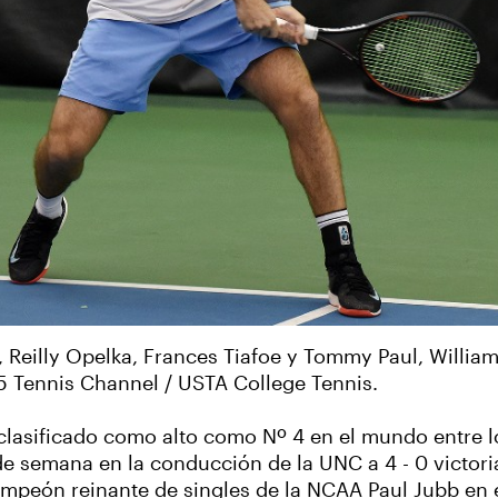
tz, Reilly Opelka, Frances Tiafoe y Tommy Paul, Willi
25 Tennis Channel / USTA College Tennis.
asificado como alto como Nº 4 en el mundo entre lo
de semana en la conducción de la UNC a 4 - 0 victori
 campeón reinante de singles de la NCAA Paul Jubb en