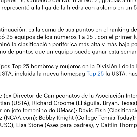
jeres ' s, subiendo del No. 11 al No. 7 , gracias a un 
 representó a la liga de la hiedra con aplomo en un 5 
ntinuación, es la suma de sus puntos en el ranking de
ó 25 equipos de los números 1 a 25 , con el primer l
minó la clasificación periférica más alta y más baja p
imo de puntos que un equipo puede ganar esta seman
uipos Top 25 hombres y mujeres en la División I de la
 USTA, incluida la nueva homepag
Top 25
la USTA, ha
e (ex Director de Campeonatos de la Asociación Inter
stian (USTA); Richard Croome (El águila; Bryan, Texas
 en jefe femenino de UMass); David Fish (Clasificaci
z (NCAA.com); Bobby Knight (College Tennis Today); 
 USC); Lisa Stone (Ases para padres); y Caitlin Tho