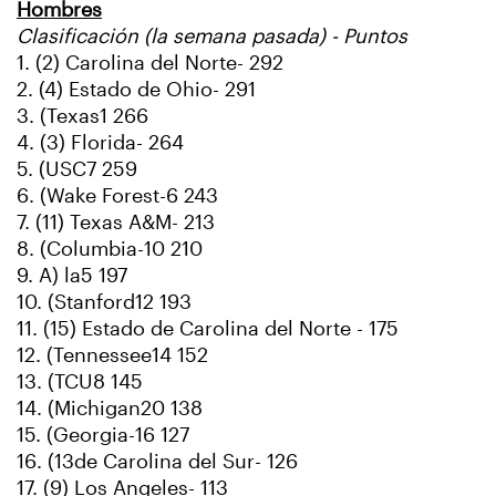
Hombres
Clasificación (la semana pasada) - Puntos
1. (2) Carolina del Norte- 292
2. (4) Estado de Ohio- 291
3. (Texas1 266
4. (3) Florida- 264
5. (USC7 259
6. (Wake Forest-6 243
7. (11) Texas A&M- 213
8. (Columbia-10 210
9. A) la5 197
10. (Stanford12 193
11. (15) Estado de Carolina del Norte - 175
12. (Tennessee14 152
13. (TCU8 145
14. (Michigan20 138
15. (Georgia-16 127
16. (13de Carolina del Sur- 126
17. (9) Los Angeles- 113