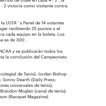
derribo de Duke en casa 4 - 2 , la
- 2 victoria como visitante contra
 la USTA ' s Panel de 14 votantes
ugar recibiendo 25 puntos y el
ara cada equipo en la boleta. Los
a es de 300 .
 NCAA y se publicarán todos los
sta la conclusión del Campeonato
colegial de Tenis); Jordan Bishop
); Sonny Dearth (Daily Press;
ones universales de tenis);
Brandon Moglen (canal de tenis);
mpson (Racquet Magazine).