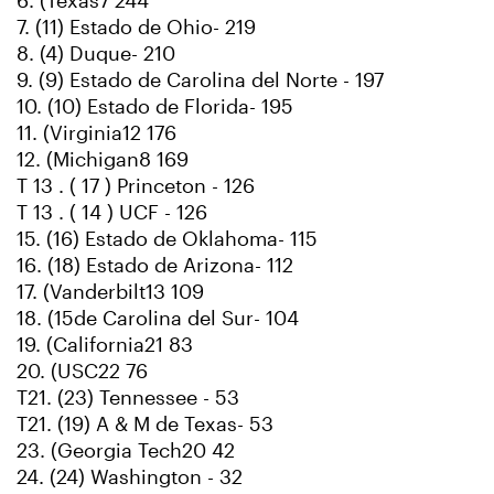
6. (Texas7 244
7. (11) Estado de Ohio- 219
8. (4) Duque- 210
9. (9) Estado de Carolina del Norte - 197
10. (10) Estado de Florida- 195
11. (Virginia12 176
12. (Michigan8 169
T 13 . ( 17 ) Princeton - 126
T 13 . ( 14 ) UCF - 126
15. (16) Estado de Oklahoma- 115
16. (18) Estado de Arizona- 112
17. (Vanderbilt13 109
18. (15de Carolina del Sur- 104
19. (California21 83
20. (USC22 76
T21. (23) Tennessee - 53
T21. (19) A & M de Texas- 53
23. (Georgia Tech20 42
24. (24) Washington - 32