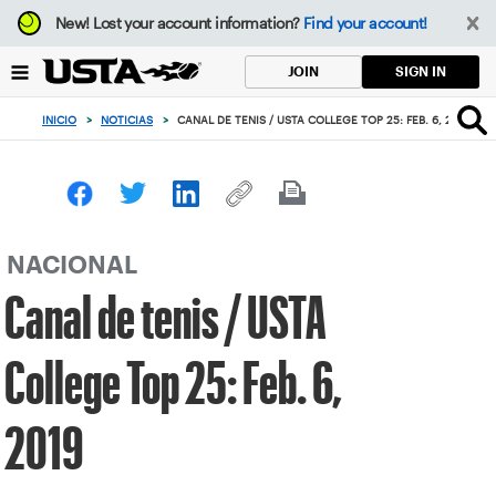
Enfoque
New!
Lost your account information?
Find your account!
desde
el
SIGN IN
JOIN
botón
de
INICIO
>
NOTICIAS
>
CANAL DE TENIS / USTA COLLEGE TOP 25: FEB. 6, 2019
volver
al
principio
NACIONAL
Canal de tenis / USTA
College Top 25: Feb. 6,
2019