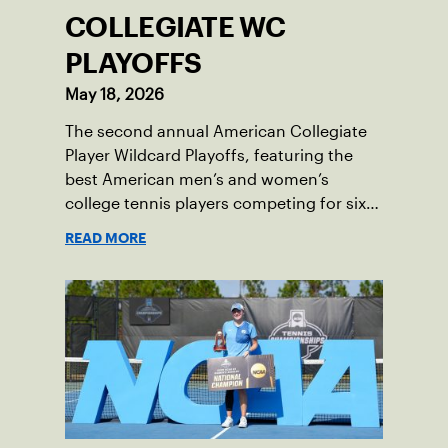
COLLEGIATE WC
PLAYOFFS
May 18, 2026
The second annual American Collegiate
Player Wildcard Playoffs, featuring the
best American men’s and women’s
college tennis players competing for six
total wild card entries into the US Open,
READ MORE
will be played June 16-18 at the USTA
National Campus in Orlando, Fla.