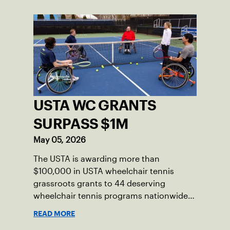
USTA WC GRANTS
SURPASS $1M
May 05, 2026
The USTA is awarding more than
$100,000 in USTA wheelchair tennis
grassroots grants to 44 deserving
wheelchair tennis programs nationwide.
Since 2008, the USTA has provided more
READ MORE
than $1 million in financial support to