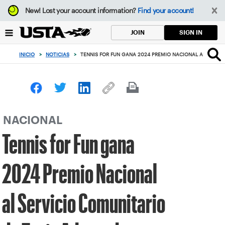
Enfoque
New!
Lost your account information?
Find your account!
desde
el
SIGN IN
JOIN
botón
de
INICIO
>
NOTICIAS
>
TENNIS FOR FUN GANA 2024 PREMIO NACIONAL AL SERVI
volver
al
principio
NACIONAL
Tennis for Fun gana
2024 Premio Nacional
al Servicio Comunitario