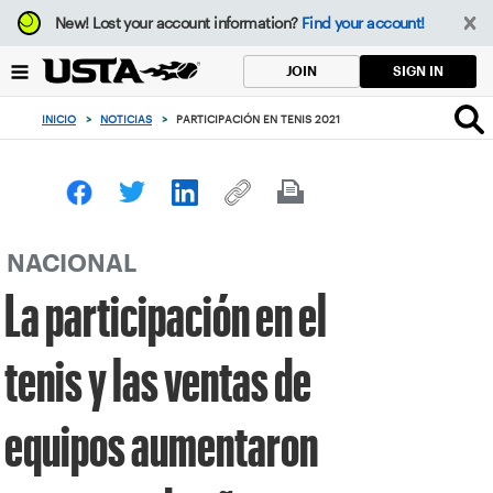
Enfoque
New!
Lost your account information?
Find your account!
desde
el
SIGN IN
JOIN
botón
de
INICIO
>
NOTICIAS
>
PARTICIPACIÓN EN TENIS 2021
volver
al
principio
NACIONAL
La participación en el
tenis y las ventas de
equipos aumentaron