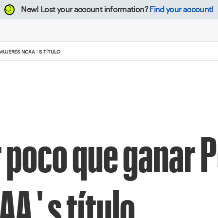
New!
Lost your account information?
Find your account!
UJERES NCAA ' S TÍTULO
r poco que ganar 
 ' s título