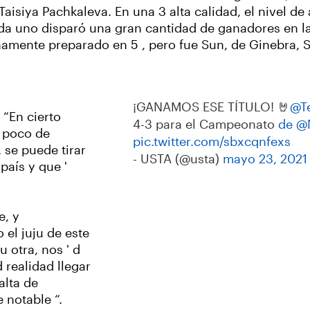
 Taisiya Pachkaleva. En una 3 alta calidad, el nivel 
a uno disparó una gran cantidad de ganadores en la
namente preparado en 5 , pero fue Sun, de Ginebra, Sui
¡GANAMOS ESE TÍTULO! 🤘
@T
 “En cierto
4-3 para el Campeonato
de @
n poco de
pic.twitter.com/sbxcqnfexs
. se puede tirar
- USTA (@usta)
mayo 23, 2021
país y que '
e, y
 el juju de este
 otra, nos ' d
d realidad llegar
alta de
 notable “.