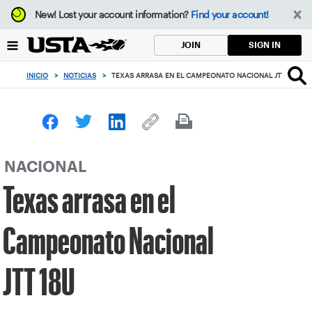
Enfoque
New!
Lost your account information?
Find your account!
desde
el
SIGN IN
JOIN
botón
de
INICIO
>
NOTICIAS
>
TEXAS ARRASA EN EL CAMPEONATO NACIONAL JTT 18U
volver
al
principio
NACIONAL
Texas arrasa en el
Campeonato Nacional
JTT 18U