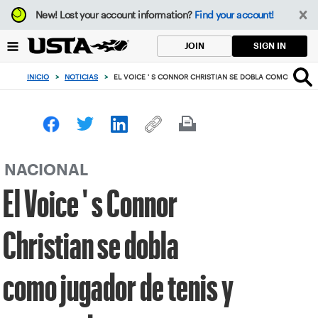
Enfoque
New!
Lost your account information?
Find your account!
desde
el
SIGN IN
JOIN
botón
de
INICIO
>
NOTICIAS
>
EL VOICE ' S CONNOR CHRISTIAN SE DOBLA COMO JUGAD
volver
al
principio
NACIONAL
El Voice ' s Connor
Christian se dobla
como jugador de tenis y