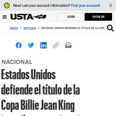
Enfoque
New!
Lost your account information?
Find your account!
desde
el
SIGN IN
JOIN
botón
de
INICIO
>
NOTICIAS
>
ESTADOS UNIDOS DEFIENDE EL TÍTULO DE LA COPA BILLIE
volver
al
principio
NACIONAL
Estados Unidos
defiende el título de la
Copa Billie Jean King