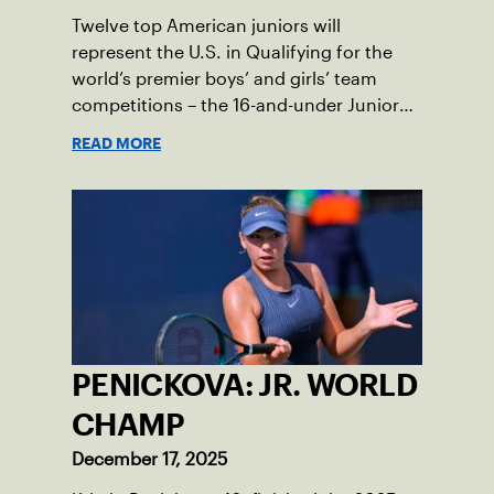
Twelve top American juniors will
represent the U.S. in Qualifying for the
world’s premier boys’ and girls’ team
competitions – the 16-and-under Junior
Davis Cup and Billie Jean King Cup by
READ MORE
Gainbridge and the 14-and-under ITF
World Junior Tennis.
PENICKOVA: JR. WORLD
CHAMP
December 17, 2025