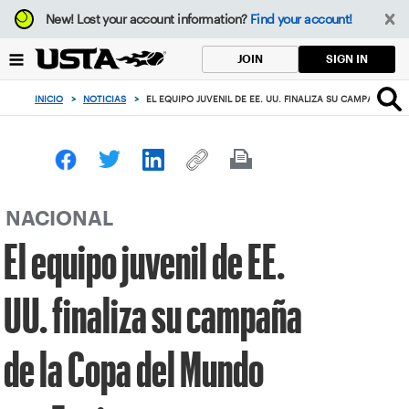
Enfoque
New!
Lost your account information?
Find your account!
desde
el
SIGN IN
JOIN
botón
de
INICIO
>
NOTICIAS
>
EL EQUIPO JUVENIL DE EE. UU. FINALIZA SU CAMPAÑA DE
volver
al
principio
NACIONAL
El equipo juvenil de EE.
UU. finaliza su campaña
de la Copa del Mundo