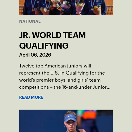
NATIONAL
JR. WORLD TEAM
QUALIFYING
April 06, 2026
Twelve top American juniors will
represent the U.S. in Qualifying for the
world’s premier boys’ and girls’ team
competitions – the 16-and-under Junior
Davis Cup and Billie Jean King Cup by
READ MORE
Gainbridge and the 14-and-under ITF
World Junior Tennis.