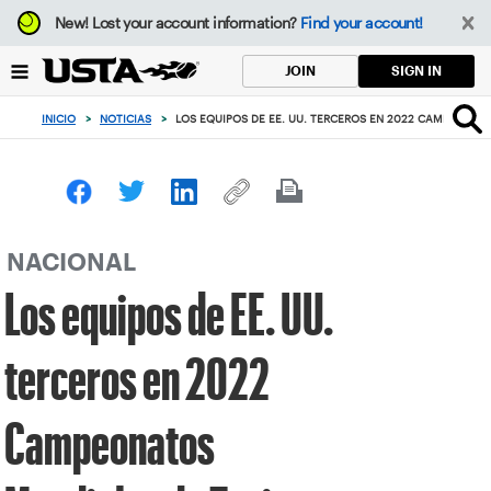
Enfoque
New!
Lost your account information?
Find your account!
desde
el
SIGN IN
JOIN
botón
de
INICIO
>
NOTICIAS
>
LOS EQUIPOS DE EE. UU. TERCEROS EN 2022 CAMPEONATOS
volver
al
principio
NACIONAL
Los equipos de EE. UU.
terceros en 2022
Campeonatos