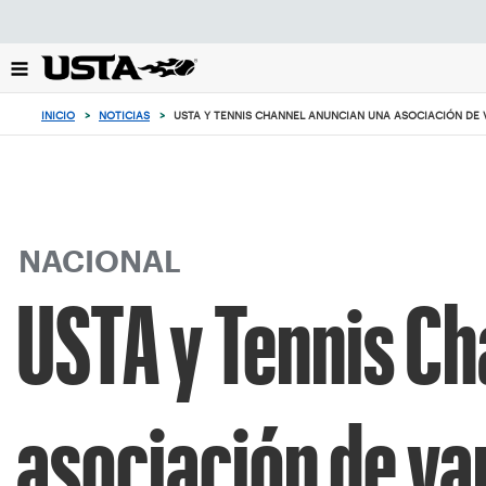
Enfoque
desde
el
botón
de
INICIO
>
NOTICIAS
>
USTA Y TENNIS CHANNEL ANUNCIAN UNA ASOCIACIÓN DE 
volver
al
principio
NACIONAL
USTA y Tennis Ch
asociación de va