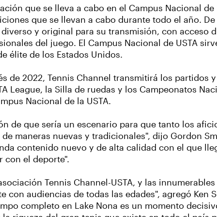
mación que se lleva a cabo en el Campus Nacional de 
ticiones que se llevan a cabo durante todo el año. De
iverso y original para su transmisión, con acceso dir
sionales del juego. El Campus Nacional de USTA sir
e élite de los Estados Unidos.
és de 2022, Tennis Channel transmitirá los partidos y
 League, la Silla de ruedas y los Campeonatos Nacion
Campus Nacional de la USTA.
ón de que sería un escenario para que tanto los afi
de maneras nuevas y tradicionales", dijo Gordon Smi
nda contenido nuevo y de alta calidad con el que lle
r con el deporte".
asociación Tennis Channel-USTA, y las innumerables
e con audiencias de todas las edades", agregó Ken 
empo completo en Lake Nona es un momento decisivo p