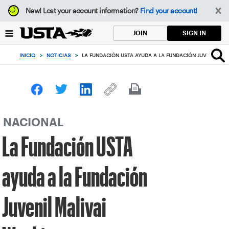
Enfoque
New!
Lost your account information?
Find your account!
desde
el
SIGN IN
JOIN
botón
de
INICIO
>
NOTICIAS
>
LA FUNDACIÓN USTA AYUDA A LA FUNDACIÓN JUVENIL MA
volver
al
principio
NACIONAL
La Fundación USTA
ayuda a la Fundación
Juvenil Malivai