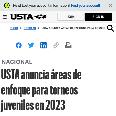
Enfoque
New!
Lost your account information?
Find your account!
desde
el
SIGN IN
JOIN
botón
de
INICIO
>
NOTICIAS
>
USTA ANUNCIA ÁREAS DE ENFOQUE PARA TORNEOS JUVENI
volver
al
principio
NACIONAL
USTA anuncia áreas de
enfoque para torneos
juveniles en 2023