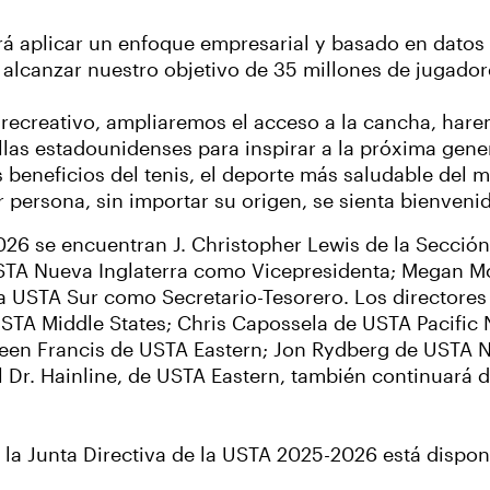
erá aplicar un enfoque empresarial y basado en dato
alcanzar nuestro objetivo de 35 millones de jugadore
 recreativo, ampliaremos el acceso a la cancha, hare
llas estadounidenses para inspirar a la próxima gen
s beneficios del tenis, el deporte más saludable del 
ersona, sin importar su origen, se sienta bienvenida
026 se encuentran J. Christopher Lewis de la Sección
STA Nueva Inglaterra como Vicepresidenta; Megan Mou
la USTA Sur como Secretario-Tesorero. Los directores
 USTA Middle States; Chris Capossela de USTA Pacific
en Francis de USTA Eastern; Jon Rydberg de USTA No
l Dr. Hainline, de USTA Eastern, también continuar
de la Junta Directiva de la USTA 2025-2026 está dispo