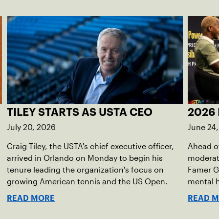
TILEY STARTS AS USTA CEO
2026 
July 20, 2026
June 24
Craig Tiley, the USTA's chief executive officer,
Ahead of
arrived in Orlando on Monday to begin his
moderato
tenure leading the organization's focus on
Famer G
growing American tennis and the US Open.
mental h
debut no
READ MORE
READ 