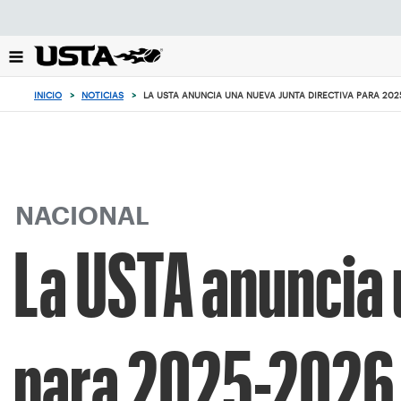
Enfoque
desde
el
botón
de
INICIO
>
NOTICIAS
>
LA USTA ANUNCIA UNA NUEVA JUNTA DIRECTIVA PARA 202
volver
al
principio
NACIONAL
La USTA anuncia 
para 2025-2026