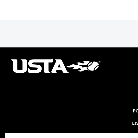
PO
LI