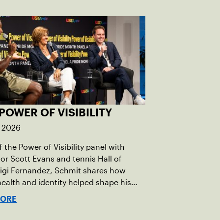
POWER OF VISIBILITY
, 2026
 the Power of Visibility panel with
r Scott Evans and tennis Hall of
igi Fernandez, Schmit shares how
ealth and identity helped shape his
vel.
MORE