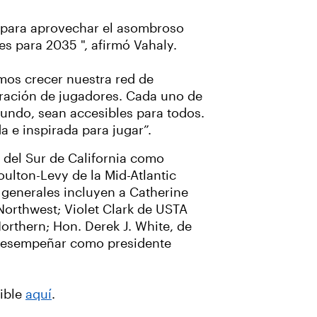
s para aprovechar el asombroso
s para 2035 ", afirmó Vahaly.
mos crecer nuestra red de
eración de jugadores. Cada uno de
mundo, sean accesibles para todos.
 e inspirada para jugar”.
 del Sur de California como
lton-Levy de la Mid-Atlantic
 generales incluyen a Catherine
 Northwest; Violet Clark de USTA
rthern; Hon. Derek J. White, de
á desempeñar como presidente
nible
aquí
.