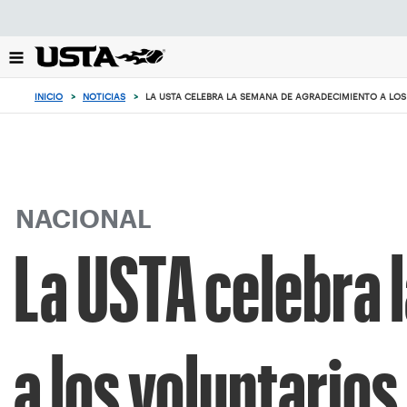
Enfoque
desde
el
botón
de
INICIO
>
NOTICIAS
>
LA USTA CELEBRA LA SEMANA DE AGRADECIMIENTO A LO
volver
al
principio
NACIONAL
La USTA celebra 
a los voluntario