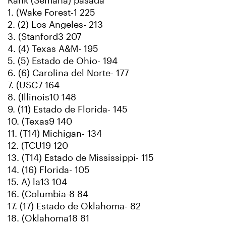
Rank (Semana) pasada
1. (Wake Forest-1 225
2. (2) Los Angeles- 213
3. (Stanford3 207
4. (4) Texas A&M- 195
5. (5) Estado de Ohio- 194
6. (6) Carolina del Norte- 177
7. (USC7 164
8. (Illinois10 148
9. (11) Estado de Florida- 145
10. (Texas9 140
11. (T14) Michigan- 134
12. (TCU19 120
13. (T14) Estado de Mississippi- 115
14. (16) Florida- 105
15. A) la13 104
16. (Columbia-8 84
17. (17) Estado de Oklahoma- 82
18. (Oklahoma18 81