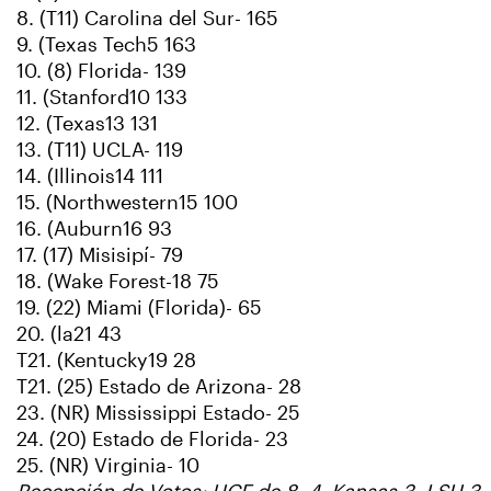
8. (T11) Carolina del Sur- 165
9. (Texas Tech5 163
10. (8) Florida- 139
11. (Stanford10 133
12. (Texas13 131
13. (T11) UCLA- 119
14. (Illinois14 111
15. (Northwestern15 100
16. (Auburn16 93
17. (17) Misisipí- 79
18. (Wake Forest-18 75
19. (22) Miami (Florida)- 65
20. (la21 43
T21. (Kentucky19 28
T21. (25) Estado de Arizona- 28
23. (NR) Mississippi Estado- 25
24. (20) Estado de Florida- 23
25. (NR) Virginia- 10