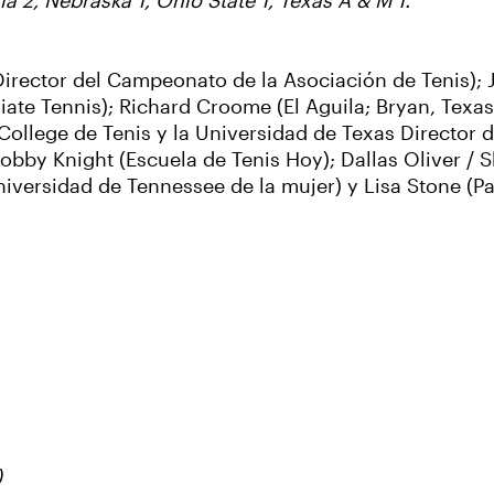
a 2, Nebraska 1, Ohio State 1, Texas A & M 1.
Director del Campeonato de la Asociación de Tenis);
giate Tennis); Richard Croome (El Aguila; Bryan, Texas
ollege de Tenis y la Universidad de Texas Director d
 Bobby Knight (Escuela de Tenis Hoy); Dallas Oliver /
niversidad de Tennessee de la mujer) y Lisa Stone (P
)