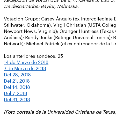
Recepción de Votos: UCF de 8, 4, Kansas 3, LSU 3, l
De descartados: Baylor, Nebraska.
Votación Grupo: Casey Ángulo (ex Intercollegiate 
Stillwater, Oklahoma); Virgil Christian (USTA Colle
Newport News, Virginia); Granger Huntress (Texas C
Análisis); Randy Jenks (Ratings Universal Tennis);
Network); Michael Patrick (el ex entrenador de la U
Los anteriores sondeos: 25
14 de Marzo de 2018
7 de Marzo de 2018
Del 28, 2018
Del 21, 2018
Del 14, 2018
Del 7, 2018
Del 31, 2018
(Foto cortesía de la Universidad Cristiana de Texas