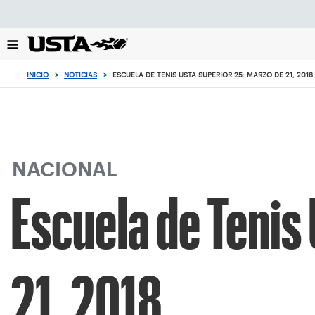
Enfoque
desde
el
botón
de
INICIO
>
NOTICIAS
>
ESCUELA DE TENIS USTA SUPERIOR 25: MARZO DE 21, 2018
volver
al
principio
NACIONAL
Escuela de Tenis
21, 2018