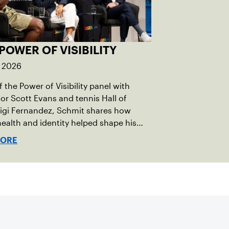
POWER OF VISIBILITY
, 2026
 the Power of Visibility panel with
r Scott Evans and tennis Hall of
igi Fernandez, Schmit shares how
ealth and identity helped shape his
vel.
MORE