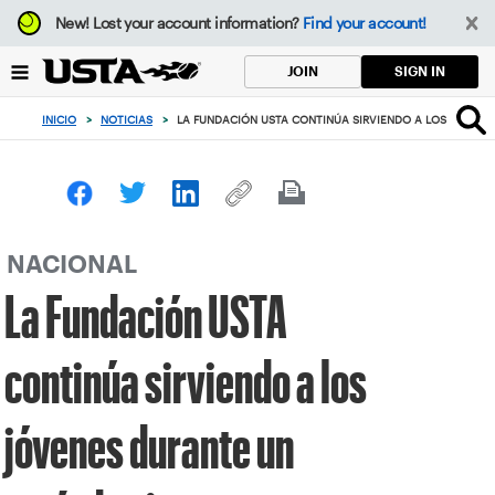
Enfoque
New!
Lost your account information?
Find your account!
desde
el
SIGN IN
JOIN
botón
de
INICIO
>
NOTICIAS
>
LA FUNDACIÓN USTA CONTINÚA SIRVIENDO A LOS JÓVENE
volver
al
principio
NACIONAL
La Fundación USTA
continúa sirviendo a los
jóvenes durante un