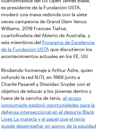
cuartofinalista del US Open James Blake,
ex presidente de la Fundación USTA,
moderó una mesa redonda con la siete
veces campeona de Grand Slam Venus
Williams, 2019 Frances Tiafoe,
cuartofinalista del Abierto de Australia, y
seis miembros del
Programa de Excelencia
de la Fundación USTA
que discutieron los
acontecimientos actuales en los EE. UU.
Rindiendo homenaje a Arthur Ashe, quien
cofundó la red NJTL en 1969 junto a
Charlie Pasarell y Sheridan Snyder con el
objetivo de educar a los jóvenes dentro y
fuera de la cancha de tenis,
el grupo
consumado exploró oportunidades para la
defensa interseccional en el deporte Black
Lives La materia y el papel que el tenis
puede desempeñar en apoyo de la equidad