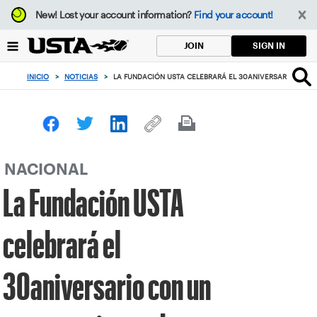
Enfoque
New!
Lost your account information?
Find your account!
desde
el
SIGN IN
JOIN
botón
de
INICIO
>
NOTICIAS
>
LA FUNDACIÓN USTA CELEBRARÁ EL 30ANIVERSARIO CON
volver
al
principio
NACIONAL
La Fundación USTA
celebrará el
30aniversario con un