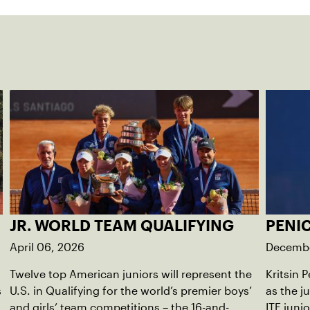
JR. WORLD TEAM QUALIFYING
PENI
April 06, 2026
Decembe
Twelve top American juniors will represent the
Kritsin 
s
U.S. in Qualifying for the world’s premier boys’
as the j
,
and girls’ team competitions – the 16-and-
ITF juni