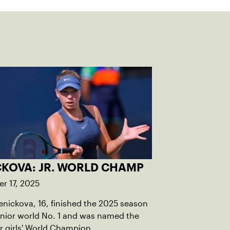
CKOVA: JR. WORLD CHAMP
r 17, 2025
Penickova, 16, finished the 2025 season
unior world No. 1 and was named the
or girls' World Champion.