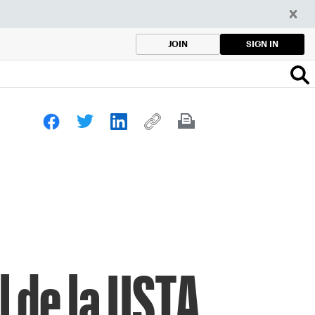
SIGN IN
JOIN
l de la USTA