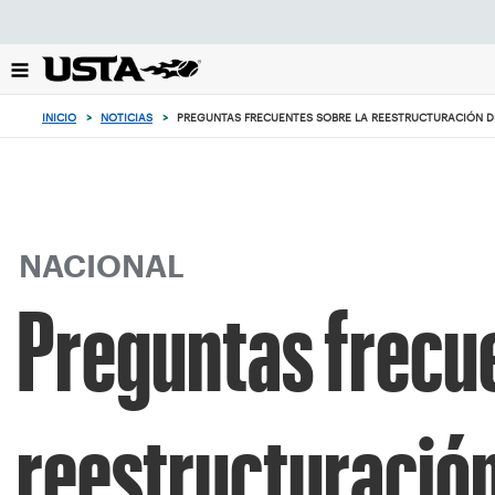
Enfoque
desde
el
botón
de
INICIO
>
NOTICIAS
>
PREGUNTAS FRECUENTES SOBRE LA REESTRUCTURACIÓN DE
volver
al
principio
NACIONAL
Preguntas frecue
reestructuración 