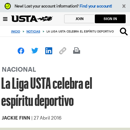
Enfoque
New!
Lost your account information?
Find your account!
desde
el
SIGN IN
JOIN
botón
de
INICIO
>
NOTICIAS
>
LA LIGA USTA CELEBRA EL ESPÍRITU DEPORTIVO
volver
al
principio
NACIONAL
La Liga USTA celebra el
espíritu deportivo
| 27 Abril 2016
JACKIE FINN