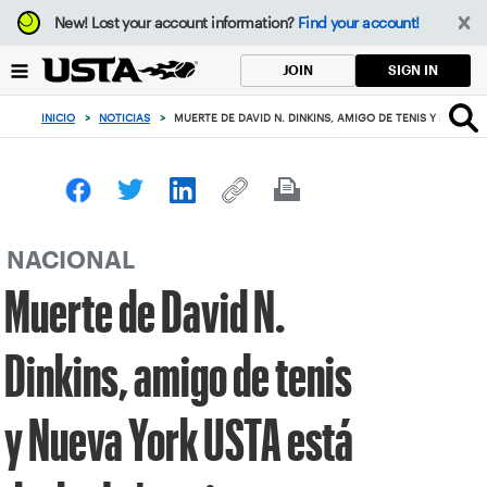
Enfoque
New!
Lost your account information?
Find your account!
desde
el
SIGN IN
JOIN
botón
de
INICIO
>
NOTICIAS
>
MUERTE DE DAVID N. DINKINS, AMIGO DE TENIS Y NUEVA 
volver
al
principio
NACIONAL
Muerte de David N.
Dinkins, amigo de tenis
y Nueva York USTA está