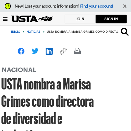
Enfoque
New!
Lost your account information?
Find your account!
desde
el
SIGN IN
JOIN
botón
de
INICIO
>
NOTICIAS
>
USTA NOMBRA A MARISA GRIMES COMO DIRECTORA DE DI
volver
al
principio
NACIONAL
USTA nombra a Marisa
Grimes como directora
de diversidad e