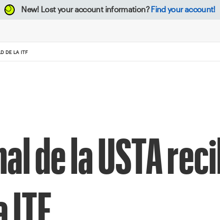
New!
Lost your account information?
Find your account!
D DE LA ITF
l de la USTA reci
a ITF