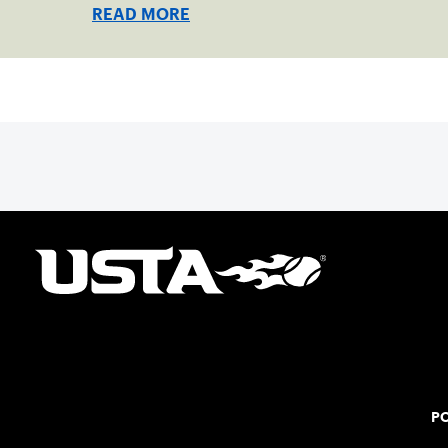
one connected network.
READ MORE
PO