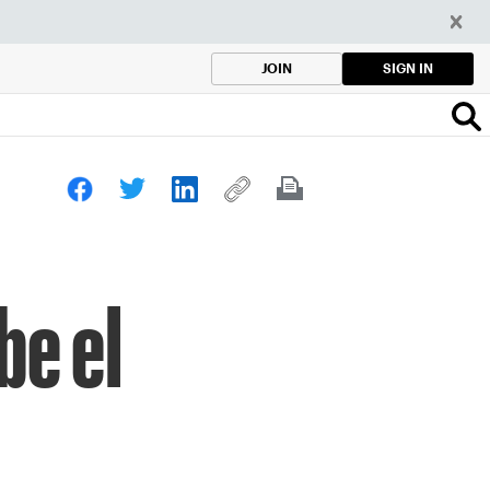
SIGN IN
JOIN
be el