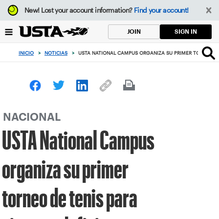
Enfoque
New!
Lost your account information?
Find your account!
desde
el
SIGN IN
JOIN
botón
de
INICIO
>
NOTICIAS
>
USTA NATIONAL CAMPUS ORGANIZA SU PRIMER TORNEO DE 
volver
al
principio
NACIONAL
USTA National Campus
organiza su primer
torneo de tenis para