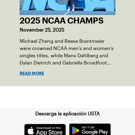
2025 NCAA CHAMPS
November 25, 2025
Michael Zheng and Reese Brantmeier
were crowned NCAA men’s and women’s
singles titles, while Mans Dahlberg and
Dylan Dietrich and Gabriella Broadfoot
and Victoria Osuigwe took home the
READ MORE
doubles trophies.
Suscríbase a nuestro boletín
Descarga la aplicación USTA