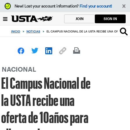
Enfoque
New!
Lost your account information?
Find your account!
desde
el
SIGN IN
JOIN
botón
de
INICIO
>
NOTICIAS
>
EL CAMPUS NACIONAL DE LA USTA RECIBE UNA OFERTA DE
volver
al
principio
NACIONAL
El Campus Nacional de
la USTA recibe una
oferta de 10años para