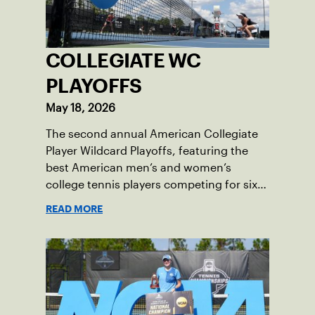
COLLEGIATE WC
PLAYOFFS
May 18, 2026
The second annual American Collegiate
Player Wildcard Playoffs, featuring the
best American men’s and women’s
college tennis players competing for six
total wild card entries into the US Open,
READ MORE
will be played June 16-18 at the USTA
National Campus in Orlando, Fla.