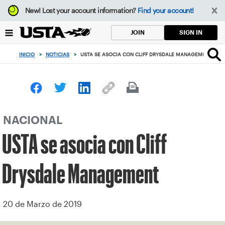
Enfoque
New!
Lost your account information?
Find your account!
desde
el
SIGN IN
JOIN
botón
de
INICIO
>
NOTICIAS
>
USTA SE ASOCIA CON CLIFF DRYSDALE MANAGEMENT
volver
al
principio
NACIONAL
USTA se asocia con Cliff
Drysdale Management
20 de Marzo de 2019