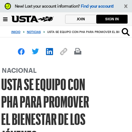
Enfoque
New!
Lost your account information?
Find your account!
desde
el
SIGN IN
JOIN
botón
de
INICIO
>
NOTICIAS
>
USTA SE EQUIPO CON PHA PARA PROMOVER EL BIENESTA
volver
al
principio
NACIONAL
USTA SE EQUIPO CON
PHA PARA PROMOVER
EL BIENESTAR DE LOS