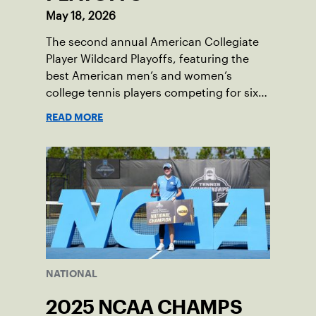
May 18, 2026
The second annual American Collegiate
Player Wildcard Playoffs, featuring the
best American men’s and women’s
college tennis players competing for six
total wild card entries into the US Open,
READ MORE
will be played June 16-18 at the USTA
National Campus in Orlando, Fla.
NATIONAL
2025 NCAA CHAMPS