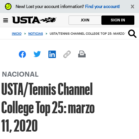
Enfoque
New!
Lost your account information?
Find your account!
desde
el
SIGN IN
JOIN
botón
de
INICIO
>
NOTICIAS
>
USTA/TENNIS CHANNEL COLLEGE TOP 25: MARZO 11, 2020
volver
al
principio
NACIONAL
USTA/Tennis Channel
College Top 25: marzo
11, 2020