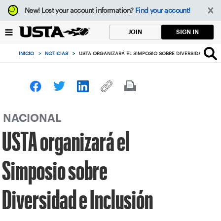
Enfoque
New!
Lost your account information?
Find your account!
desde
el
SIGN IN
JOIN
botón
de
INICIO
>
NOTICIAS
>
USTA ORGANIZARÁ EL SIMPOSIO SOBRE DIVERSIDAD E INC
volver
al
principio
NACIONAL
USTA organizará el
Simposio sobre
Diversidad e Inclusión