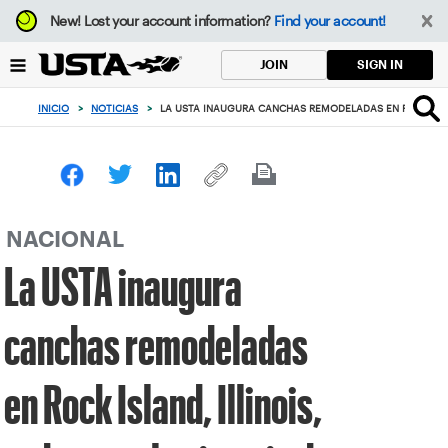
Enfoque
New!
Lost your account information?
Find your account!
desde
el
SIGN IN
JOIN
botón
de
INICIO
>
NOTICIAS
>
LA USTA INAUGURA CANCHAS REMODELADAS EN ROCK ISLAN
volver
al
principio
NACIONAL
La USTA inaugura
canchas remodeladas
en Rock Island, Illinois,