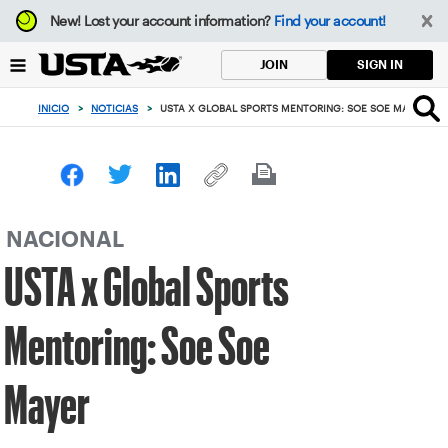
Enfoque
New!
Lost your account information?
Find your account!
desde
el
SIGN IN
JOIN
botón
de
INICIO
>
NOTICIAS
>
USTA X GLOBAL SPORTS MENTORING: SOE SOE MAYER
volver
al
principio
NACIONAL
USTA x Global Sports
Mentoring: Soe Soe
Mayer