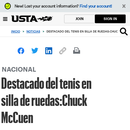
Enfoque
New!
Lost your account information?
Find your account!
desde
el
SIGN IN
JOIN
botón
de
INICIO
>
NOTICIAS
>
DESTACADO DEL TENIS EN SILLA DE RUEDAS:CHUCK MCCU
volver
al
principio
NACIONAL
Destacado del tenis en
silla de ruedas:Chuck
McCuen