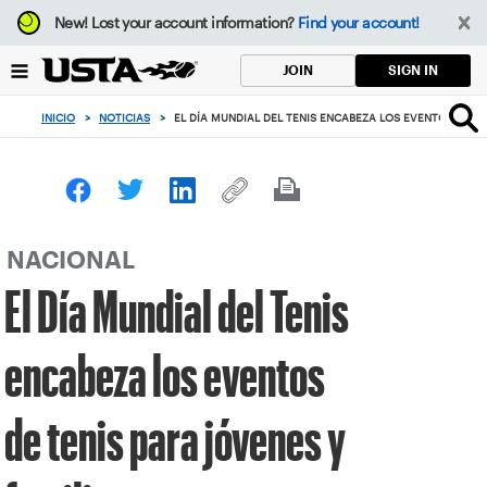
Enfoque
New!
Lost your account information?
Find your account!
desde
el
SIGN IN
JOIN
botón
de
INICIO
>
NOTICIAS
>
EL DÍA MUNDIAL DEL TENIS ENCABEZA LOS EVENTOS DE TE
volver
al
principio
NACIONAL
El Día Mundial del Tenis
encabeza los eventos
de tenis para jóvenes y