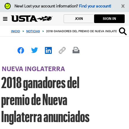
Enfoque
New!
Lost your account information?
Find your account!
desde
el
SIGN IN
JOIN
botón
de
INICIO
>
NOTICIAS
>
2018 GANADORES DEL PREMIO DE NUEVA INGLATERRA AN
volver
al
principio
NUEVA INGLATERRA
2018 ganadores del
premio de Nueva
Inglaterra anunciados