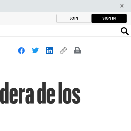
SIGN IN
JOIN
dera de los