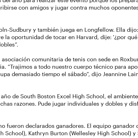
a del año para realizar este evento porque los prepar
ribirse con amigos y jugar contra muchos oponentes d
ncoln-Sudbury y también juega en Longfellow. Ella dij
la oportunidad de tocar en Harvard, dije: '¿por qué
obles”.
a asociación comunitaria de tenis con sede en Roxbury
. “Trajimos a todo nuestro cuerpo técnico para apoya
cupa demasiado tiempo el sábado”, dijo Jeannine Lain
ño de South Boston Excel High School, el ambiente r
chas razones. Pude jugar individuales y dobles y disf
lino fueron declarados ganadores. El equipo ganador 
 School), Kathryn Burton (Wellesley High School) y