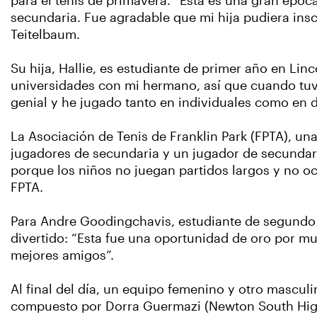
para el tenis de primavera. “Esta es una gran époc
secundaria. Fue agradable que mi hija pudiera insc
Teitelbaum.
Su hija, Hallie, es estudiante de primer año en Li
universidades con mi hermano, así que cuando tuve 
genial y he jugado tanto en individuales como en d
La Asociación de Tenis de Franklin Park (FPTA), un
jugadores de secundaria y un jugador de secundaria
porque los niños no juegan partidos largos y no o
FPTA.
Para Andre Goodingchavis, estudiante de segundo a
divertido: “Esta fue una oportunidad de oro por mu
mejores amigos”.
Al final del día, un equipo femenino y otro mascu
compuesto por Dorra Guermazi (Newton South High