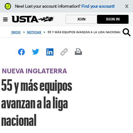
Enfoque
New!
Lost your account information?
Find your account!
desde
el
SIGN IN
JOIN
botón
de
INICIO
>
NOTICIAS
>
55 Y MÁS EQUIPOS AVANZAN A LA LIGA NACIONAL
volver
al
principio
NUEVA INGLATERRA
55 y más equipos
avanzan a la liga
nacional