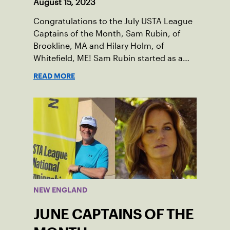
August 15, 2023
Congratulations to the July USTA League
Captains of the Month, Sam Rubin, of
Brookline, MA and Hilary Holm, of
Whitefield, ME! Sam Rubin started as a
Social Tennis League player, where he’s
READ MORE
played in Boston area sites for years. It
was there he found out about the
opportunity to serve as a captain of the
18-39 league out of Eastern Mass. This
past winter, Sam led his team, which
competed at Sportsmen’s Tennis &
Enrichment Center in Dorchester, to a
first-place finish.
NEW ENGLAND
JUNE CAPTAINS OF THE