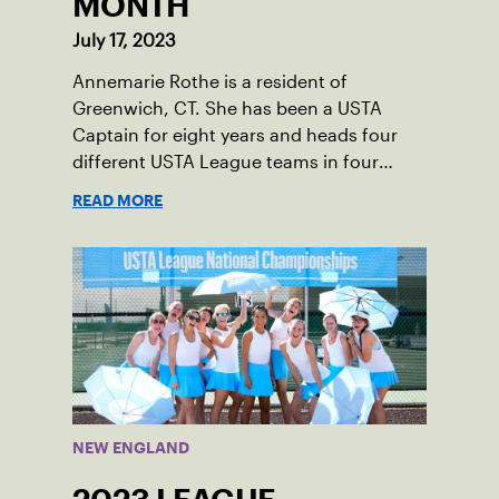
MONTH
July 17, 2023
Annemarie Rothe is a resident of
Greenwich, CT. She has been a USTA
Captain for eight years and heads four
different USTA League teams in four
divisions. Peter Anastas is a resident of
READ MORE
Waterford, CT. He has been a USTA
Captain for six years and runs five USTA
League teams.
NEW ENGLAND