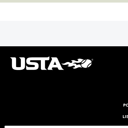
Damariscotta, ME and those around her
throughout her childhood.
PO
LI