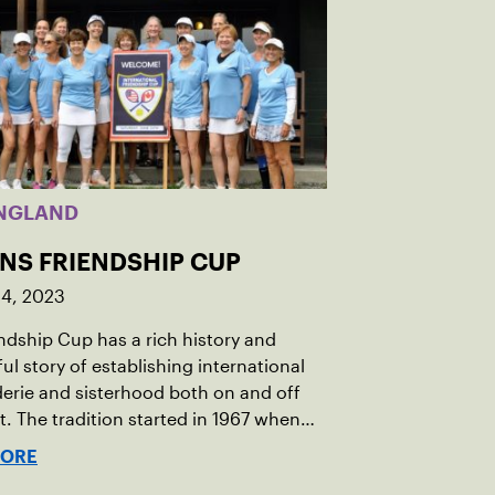
NGLAND
INS FRIENDSHIP CUP
14, 2023
ndship Cup has a rich history and
ul story of establishing international
rie and sisterhood both on and off
t. The tradition started in 1967 when
oeger of Vermont was looking to
MORE
h competitive senior tennis play in