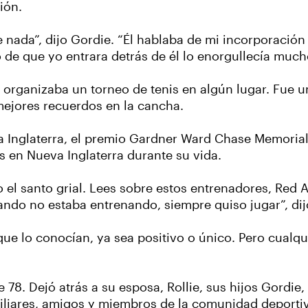
cción.
e nada”, dijo Gordie. “Él hablaba de mi incorporació
de que yo entrara detrás de él lo enorgullecía much
organizaba un torneo de tenis en algún lugar. Fue u
mejores recuerdos en la cancha.
va Inglaterra, el premio Gardner Ward Chase Memoria
s en Nueva Inglaterra durante su vida.
o el santo grial. Lees sobre estos entrenadores, Red 
uando no estaba entrenando, siempre quiso jugar”, dij
ue lo conocían, ya sea positivo o único. Pero cualqu
 78. Dejó atrás a su esposa, Rollie, sus hijos Gordie
iliares, amigos y miembros de la comunidad deportiv