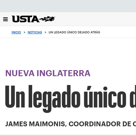
Enfoque
desde
el
botón
de
INICIO
>
NOTICIAS
>
UN LEGADO ÚNICO DEJADO ATRÁS
volver
al
principio
NUEVA INGLATERRA
Un legado único 
JAMES MAIMONIS, COORDINADOR DE 