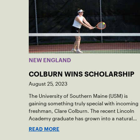
NEW ENGLAND
COLBURN WINS SCHOLARSHIP
August 25, 2023
The University of Southern Maine (USM) is
gaining something truly special with incoming
freshman, Clare Colburn. The recent Lincoln
Academy graduate has grown into a natural
leader both on the tennis courts and off, and
READ MORE
it’s largely thanks to her small community of