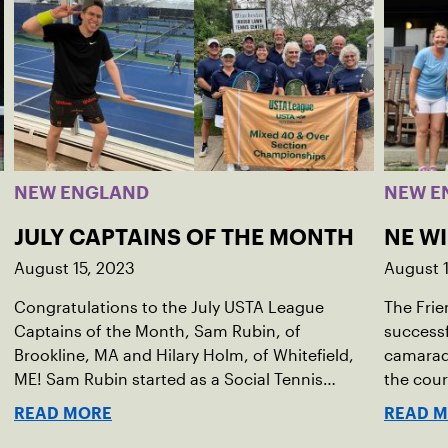
NEW ENGLAND
NEW E
JULY CAPTAINS OF THE MONTH
NE W
August 15, 2023
August 
Congratulations to the July USTA League
The Frie
Captains of the Month, Sam Rubin, of
successf
Brookline, MA and Hilary Holm, of Whitefield,
camarade
ME! Sam Rubin started as a Social Tennis
the cour
League player, where he’s played in Boston
Walter F
READ MORE
READ 
area sites for years. It was there he found out
establis