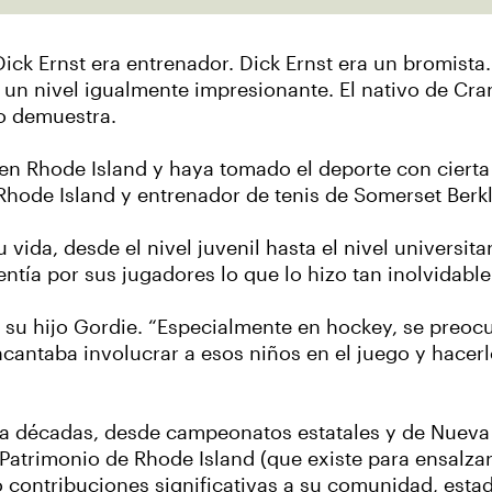
 Dick Ernst era entrenador. Dick Ernst era un bromista
a un nivel igualmente impresionante. El nativo de Cra
o demuestra.
en Rhode Island y haya tomado el deporte con cierta 
Rhode Island y entrenador de tenis de Somerset Berk
vida, desde el nivel juvenil hasta el nivel universitar
ntía por sus jugadores lo que lo hizo tan inolvidabl
o su hijo Gordie. “Especialmente en hockey, se preo
antaba involucrar a esos niños en el juego y hacerlo
rca décadas, desde campeonatos estatales y de Nueva
 Patrimonio de Rhode Island (que existe para ensalzar 
contribuciones significativas a su comunidad, estad