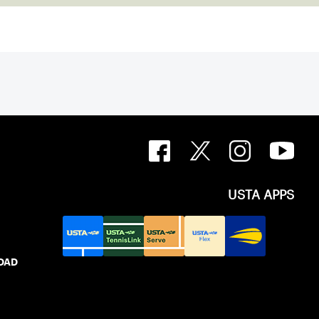
 with the New England Lawn Tennis
tion (NELTA), now USTA New England.
acted George Barta of the Canadian
ivision, and together, they created the
ip Cup. In that year, players competed
 courts at the Jay Peak Resort in
.
USTA APPS
IDAD